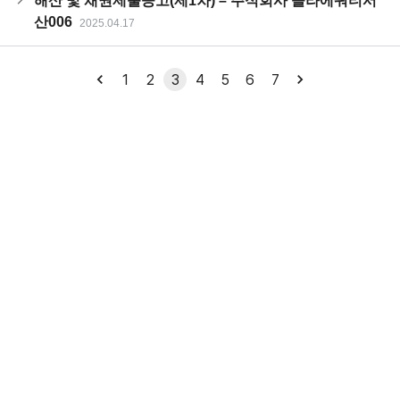
해산 및 채권제출공고(제1차) – 주식회사 솔라에쿼티서
산006
2025.04.17
1
2
3
4
5
6
7