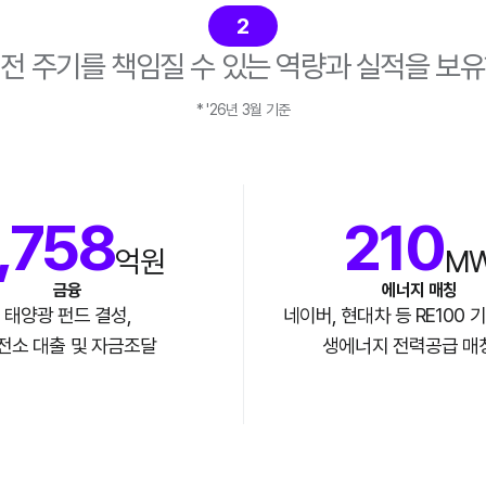
2
전 주기를 책임질 수 있는 역량과 실적을 보
* '26년 3월 기준
1,758
210
억원
M
금융
에너지 매칭
태양광 펀드 결성,
네이버, 현대차 등 RE100 
전소 대출 및 자금조달
생에너지 전력공급 매