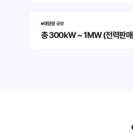
태양광 규모
총 300kW ~ 1MW (전력판